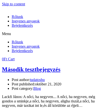
Skip to content
Rólunk
Ingyenes anyagok
Bejelentkezés
Menu
Rólunk
Ingyenes anyagok
Bejelentkezés
0
Ft
Cart
Második tesztbejegyzés
Post author:
tudatoshu
Post published:
október 21, 2020
Post category:
Blog
Lackfi János: A nőci, ha negyven... A nőci, ha negyven, még
gondos a sminkje,a nőci, ha negyven, aligha riszál,a nőci, ha
negyven, már taxikat int le,és áll körülötte az éjjeli…